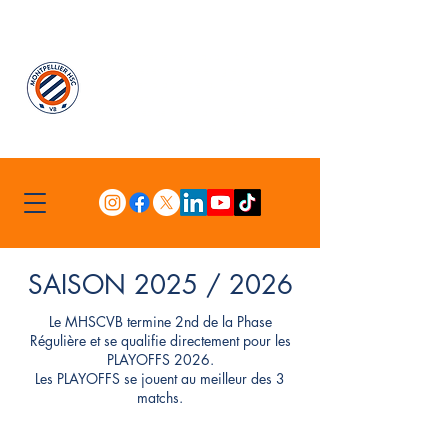
Nous sommes fermés jusqu'au 16 Août inclus.
Commandes en boutique en ligne possible avec
envoi à compter du 17 Août.
Abonnements disponibles sur notre billetterie en
ligne : Profitez de l'offre Maillot officiel 26.27 offert
avant le 31 Août 26.
SAISON 2025 / 2026
Le MHSCVB termine 2nd de la Phase
Régulière et se qualifie directement pour les
PLAYOFFS 2026.
Les PLAYOFFS se jouent au meilleur des 3
matchs.
Quart 1 - 04.04 -15h CANNES 1 - 3