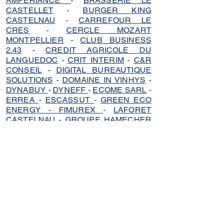
AMPERIANCE
-
BRASSERIE LE
CASTELLET
-
BURGER KING
CASTELNAU
-
CARREFOUR LE
CRES
-
CERCLE MOZART
MONTPELLIER
-
CLUB BUSINESS
2.43
-
CREDIT AGRICOLE DU
LANGUEDOC
-
CRIT INTERIM
-
C&R
CONSEIL
-
DIGITAL BUREAUTIQUE
SOLUTIONS
-
DOMAINE IN VINHYS
-
DYNABUY
-
DYNEFF
-
ECOME SARL
-
ERREA
-
ESCASSUT
-
GREEN ECO
ENERGY - FIMUREX
-
LAFORET
CASTELNAU
-
GROUPE HAMECHER
-
GROUPE M2H
-
GROUPE TRIAL
-
INWIN HERAULT
- JLPS
CONSTRUCTIONS -
LAB ENERGIE
-
LEMON TELECOM
-
MALAKOFF
HUMANIS
-
MELQUIADES
-
MILANDRE GROUPE
-
MMH
-
MONTANER PIETRINI
-
PARNIERE
AVOCAT
-
PARTOUCHE
-
POLY-SON
-
POUSSE CLANET
-
PRINT EVENT
-
PROSIMA INFORMATIQUE
-
RTM