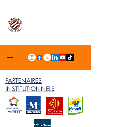
Nous sommes fermés jusqu'au 16 Août inclus.
Commandes en boutique en ligne possible avec
envoi à compter du 17 Août.
Abonnements disponibles sur notre billetterie en
ligne : Profitez de l'offre Maillot officiel 26.27 offert
avant le 31 Août 26.
PARTENAIRES
INSTITUTIONNELS