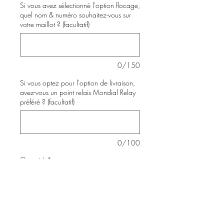
Si vous avez sélectionné l'option flocage,
quel nom & numéro souhaitez-vous sur
votre maillot ? (facultatif)
0/150
Si vous optez pour l'option de livraison,
avez-vous un point relais Mondial Relay
préféré ? (facultatif)
0/100
Quantité
*
Ajouter au panier