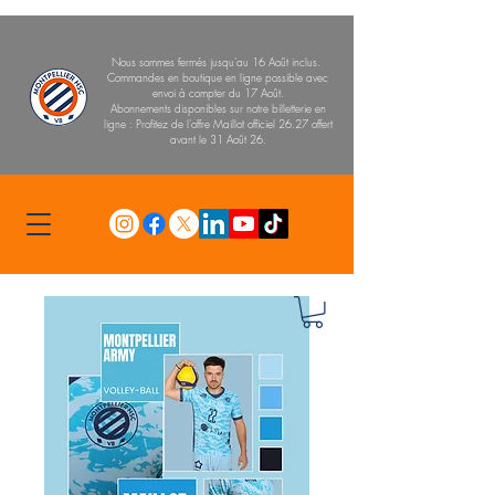
Nous sommes fermés jusqu'au 16 Août inclus.
Commandes en boutique en ligne possible avec
envoi à compter du 17 Août.
Abonnements disponibles sur notre billetterie en
ligne : Profitez de l'offre Maillot officiel 26.27 offert
avant le 31 Août 26.