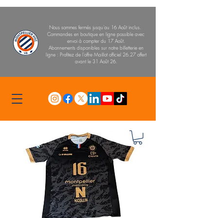
Nous sommes fermés jusqu'au 16 Août inclus.
Commandes en boutique en ligne possible avec
envoi à compter du 17 Août.
Abonnements disponibles sur notre billetterie en
ligne : Profitez de l'offre Maillot officiel 26.27 offert
avant le 31 Août 26.