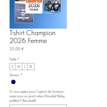
T-shirt Champion
2026 Femme
Prix
25,00 €
Taille
*
S
M
L
XL
Version
*
Si vous optez pour l'option de livraison,
avez-vous un point relais Mondial Relay
préféré ? (facultatif)