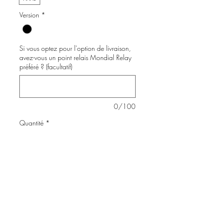
Version
*
Si vous optez pour l'option de livraison,
avez-vous un point relais Mondial Relay
préféré ? (facultatif)
0/100
Quantité
*
Ajouter au panier
Commander et payer