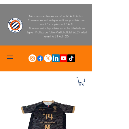
Nous sommes fermés jusqu'au 16 Août inclus.
Commandes en boutique en ligne possible avec
envoi à compter du 17 Août.
Abonnements disponibles sur notre billetterie en
ligne : Profitez de l'offre Maillot officiel 26.27 offert
avant le 31 Août 26.